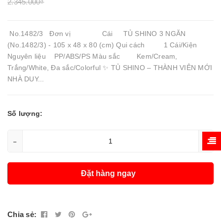
2.345.000₫
No.1482/3 Đơn vị Cái TỦ SHINO 3 NGĂN
(No.1482/3) - 105 x 48 x 80 (cm) Qui cách 1 Cái/Kiện
Nguyên liệu PP/ABS/PS Màu sắc Kem/Cream,
Trắng/White, Đa sắc/Colorful ✨ TỦ SHINO – THÀNH VIÊN MỚI
NHÀ DUY...
Số lượng:
-
+
Đặt hàng ngay
Chia sẻ: