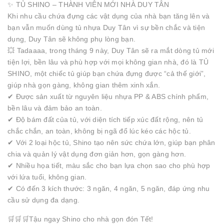
✨ TỦ SHINO – THÀNH VIÊN MỚI NHÀ DUY TÂN
Khi nhu cầu chứa đựng các vật dụng của nhà bạn tăng lên và
bạn vẫn muốn dùng tủ nhựa Duy Tân vì sự bền chắc và tiện
dụng, Duy Tân sẽ không phụ lòng bạn.
💥 Tadaaaa, trong tháng 9 này, Duy Tân sẽ ra mắt dòng tủ mới
tiện lợi, bền lâu và phù hợp với mọi không gian nhà, đó là TỦ
SHINO, một chiếc tủ giúp bạn chứa đựng được “cả thế giới”,
giúp nhà gọn gàng, không gian thêm xinh xắn.
✔ Được sản xuất từ nguyên liệu nhựa PP & ABS chính phẩm,
bền lâu và đảm bảo an toàn.
✔ Độ bám đất của tủ, với diện tích tiếp xúc đất rộng, nên tủ
chắc chắn, an toàn, không bị ngã đổ lúc kéo các hộc tủ.
✔ Với 2 loại hộc tủ, Shino tạo nên sức chứa lớn, giúp bạn phân
chia và quản lý vật dụng đơn giản hơn, gọn gàng hơn.
✔ Nhiều họa tiết, màu sắc cho bạn lựa chọn sao cho phù hợp
với lứa tuổi, không gian.
✔ Có đến 3 kích thước: 3 ngăn, 4 ngăn, 5 ngăn, đáp ứng nhu
cầu sử dụng đa dạng.
🛒🛒🛒Tậu ngay Shino cho nhà gọn đón Tết!