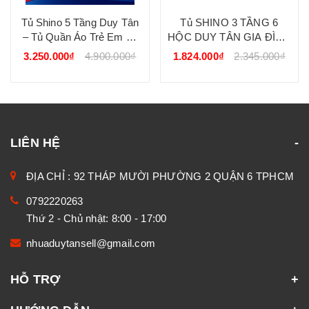
Tủ Shino 5 Tầng Duy Tân
Tủ SHINO 3 TẦNG 6
– Tủ Quần Áo Trẻ Em 10
HỘC DUY TÂN GIA ĐÌNH
Hộc Đa Năng, Gọn Gàng,
GẤU
3.250.000₫
4.900.000₫
1.824.000₫
2.345.000₫
Tiện Lợi
LIÊN HỆ
ĐỊA CHỈ : 92 THÁP MƯỜI PHƯỜNG 2 QUẬN 6 TPHCM
0792220263
Thứ 2 - Chủ nhật: 8:00 - 17:00
nhuaduytansell@gmail.com
HỖ TRỢ