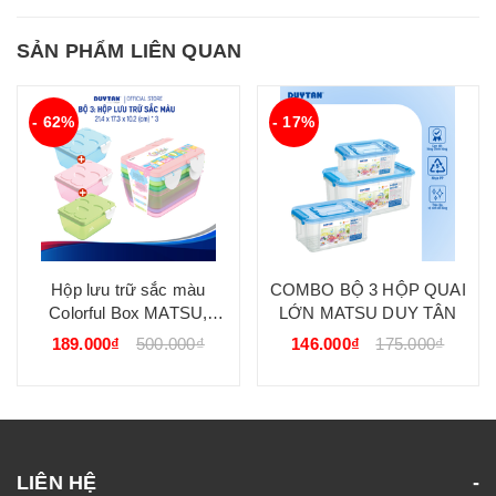
SẢN PHẨM LIÊN QUAN
- 62%
- 17%
Hộp lưu trữ sắc màu
COMBO BỘ 3 HỘP QUAI
Colorful Box MATSU,
LỚN MATSU DUY TÂN
nhựa PP nguyên sinh, lưu
189.000₫
500.000₫
146.000₫
175.000₫
trữ đa năng cho gia đình,
trẻ nhỏ DUY TÂN
LIÊN HỆ