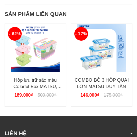
SẢN PHẨM LIÊN QUAN
- 62%
- 17%
Hộp lưu trữ sắc màu
COMBO BỘ 3 HỘP QUAI
Colorful Box MATSU,
LỚN MATSU DUY TÂN
nhựa PP nguyên sinh, lưu
189.000₫
500.000₫
146.000₫
175.000₫
trữ đa năng cho gia đình,
trẻ nhỏ DUY TÂN
LIÊN HỆ