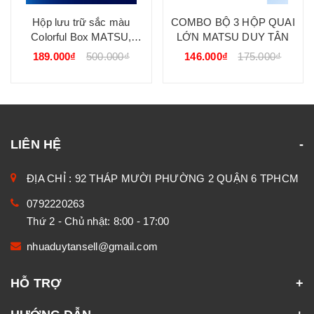
Hộp lưu trữ sắc màu
COMBO BỘ 3 HỘP QUAI
Colorful Box MATSU,
LỚN MATSU DUY TÂN
nhựa PP nguyên sinh, lưu
189.000₫
500.000₫
146.000₫
175.000₫
trữ đa năng cho gia đình,
trẻ nhỏ DUY TÂN
LIÊN HỆ
ĐỊA CHỈ : 92 THÁP MƯỜI PHƯỜNG 2 QUẬN 6 TPHCM
0792220263
Thứ 2 - Chủ nhật: 8:00 - 17:00
nhuaduytansell@gmail.com
HỖ TRỢ