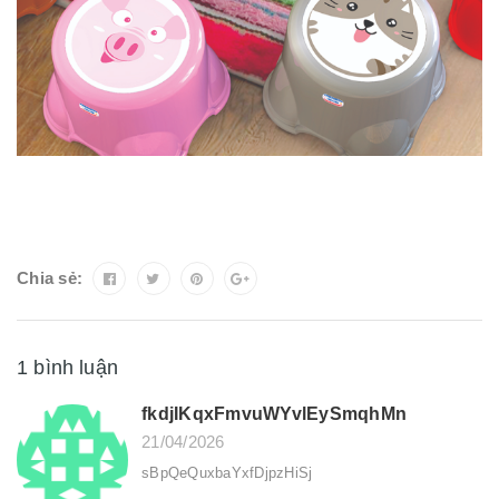
Chia sẻ:
1 bình luận
fkdjIKqxFmvuWYvlEySmqhMn
21/04/2026
sBpQeQuxbaYxfDjpzHiSj