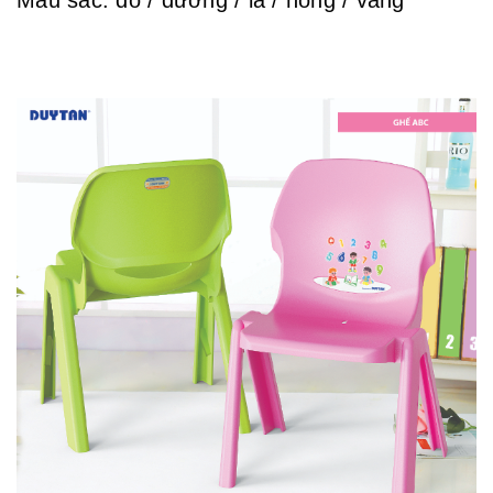
Màu sắc: đỏ / dương / lá / hồng / vàng