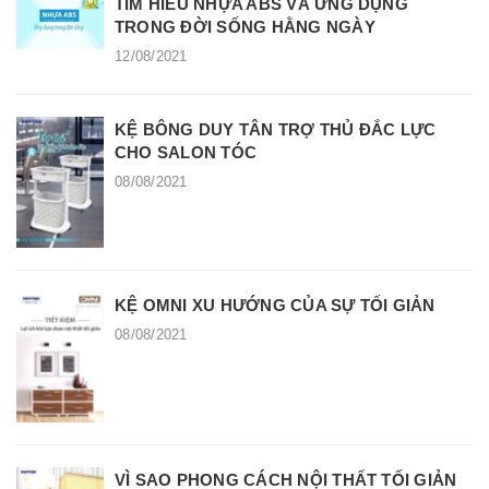
TÌM HIỂU NHỰA ABS VÀ ỨNG DỤNG
TRONG ĐỜI SỐNG HẰNG NGÀY
12/08/2021
KỆ BÔNG DUY TÂN TRỢ THỦ ĐẮC LỰC
CHO SALON TÓC
08/08/2021
KỆ OMNI XU HƯỚNG CỦA SỰ TỐI GIẢN
08/08/2021
VÌ SAO PHONG CÁCH NỘI THẤT TỐI GIẢN