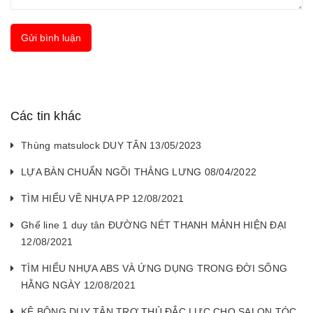
Gửi bình luận
Các tin khác
Thùng matsulock DUY TÂN 13/05/2023
LỰA BÀN CHUẨN NGỒI THẲNG LƯNG 08/04/2022
TÌM HIỂU VỀ NHỰA PP 12/08/2021
Ghế line 1 duy tân ĐƯỜNG NÉT THANH MẢNH HIỆN ĐẠI
12/08/2021
TÌM HIỂU NHỰA ABS VÀ ỨNG DỤNG TRONG ĐỜI SỐNG
HẰNG NGÀY 12/08/2021
KỆ BÔNG DUY TÂN TRỢ THỦ ĐẮC LỰC CHO SALON TÓC