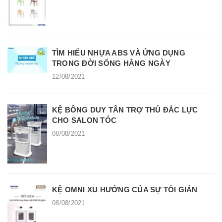
TÌM HIỂU NHỰA ABS VÀ ỨNG DỤNG
TRONG ĐỜI SỐNG HẰNG NGÀY
12/08/2021
KỆ BÔNG DUY TÂN TRỢ THỦ ĐẮC LỰC
CHO SALON TÓC
08/08/2021
KỆ OMNI XU HƯỚNG CỦA SỰ TỐI GIẢN
08/08/2021