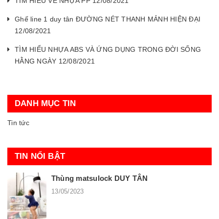
TÌM HIỂU VỀ NHỰA PP 12/08/2021
Ghế line 1 duy tân ĐƯỜNG NÉT THANH MẢNH HIỆN ĐẠI
12/08/2021
TÌM HIỂU NHỰA ABS VÀ ỨNG DỤNG TRONG ĐỜI SỐNG
HẰNG NGÀY 12/08/2021
DANH MỤC TIN
Tin tức
TIN NỔI BẬT
Thùng matsulock DUY TÂN
13/05/2023