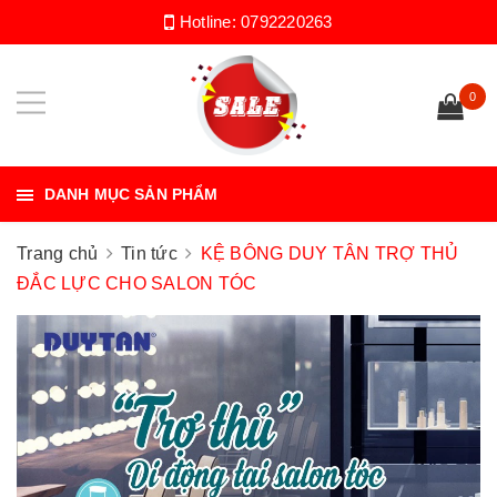
Hotline:
0792220263
0
DANH MỤC SẢN PHẨM
Trang chủ
Tin tức
KỆ BÔNG DUY TÂN TRỢ THỦ
ĐẮC LỰC CHO SALON TÓC