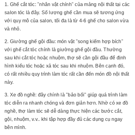
1. Ghế cắt tóc: "nhân vật chính" của mảng nội thất tại các
salon tóc là đây. Số lượng ghế cần mua sẽ tương ứng
với quy mô của salon, tối đa là từ 4-6 ghế cho salon vừa
và nhỏ.
2. Giường ghế gội đầu: món vật "song kiếm hợp bích"
với ghế cắt tóc chính là giường ghế gội đầu. Thường
sau khi cắt tóc hoặc nhuộm, thợ sẽ cần gội đầu để định
hình kiểu tóc hoặc xả tóc sau khi nhuộm. Bên cạnh đó,
có rất nhiều quy trình làm tóc rất cần đến món đồ nội thất
này.
3. Xe đồ nghề: đây chính là "bảo bối" giúp quá trình làm
tóc diễn ra nhanh chóng và đơn giản hơn. Nhờ có xe đồ
nghề, thợ làm tóc sẽ dễ dàng thực hiện các bước cắt,
gội, nhuộm, v.v.. khi tập hợp đầy đủ các dụng cụ ngay
bên mình.