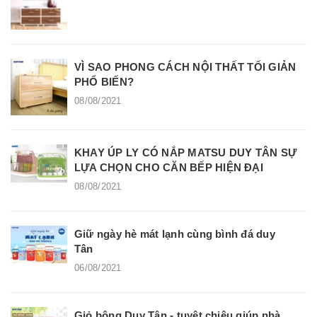
VÌ SAO PHONG CÁCH NỘI THẤT TỐI GIẢN
PHỔ BIẾN?
08/08/2021
KHAY ÚP LY CÓ NẮP MATSU DUY TÂN SỰ
LỰA CHỌN CHO CĂN BẾP HIỆN ĐẠI
08/08/2021
Giữ ngày hè mát lạnh cùng bình đá duy
Tân
06/08/2021
Giỏ bông Duy Tân - tuyệt chiêu giúp nhà