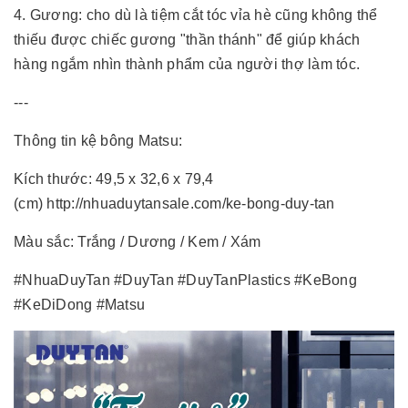
4. Gương: cho dù là tiệm cắt tóc vỉa hè cũng không thể
thiếu được chiếc gương "thần thánh" để giúp khách
hàng ngắm nhìn thành phẩm của người thợ làm tóc.
---
Thông tin kệ bông Matsu:
Kích thước: 49,5 x 32,6 x 79,4
(cm)
http://nhuaduytansale.com/ke-bong-duy-tan
Màu sắc: Trắng / Dương / Kem / Xám
#NhuaDuyTan
#DuyTan
#DuyTanPlastics
#KeBong
#KeDiDong
#Matsu