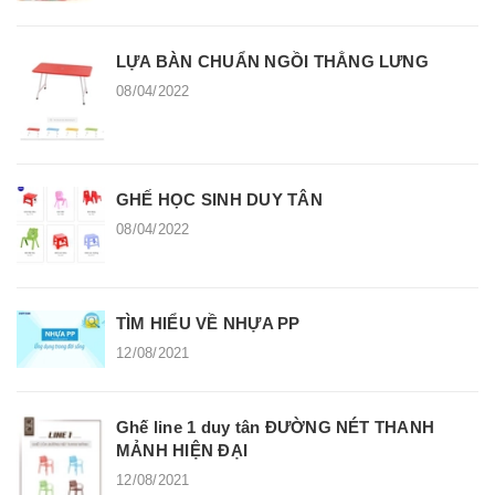
LỰA BÀN CHUẨN NGỒI THẲNG LƯNG
08/04/2022
GHẾ HỌC SINH DUY TÂN
08/04/2022
TÌM HIỂU VỀ NHỰA PP
12/08/2021
Ghế line 1 duy tân ĐƯỜNG NÉT THANH
MẢNH HIỆN ĐẠI
12/08/2021