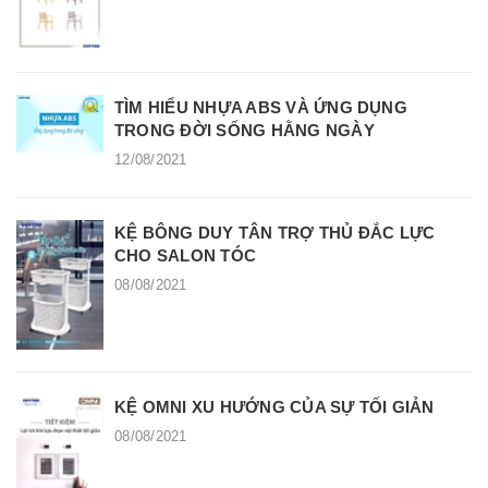
TÌM HIỂU NHỰA ABS VÀ ỨNG DỤNG
TRONG ĐỜI SỐNG HẰNG NGÀY
12/08/2021
KỆ BÔNG DUY TÂN TRỢ THỦ ĐẮC LỰC
CHO SALON TÓC
08/08/2021
KỆ OMNI XU HƯỚNG CỦA SỰ TỐI GIẢN
08/08/2021