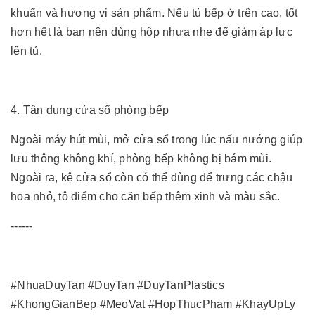
khuẩn và hương vị sản phẩm. Nếu tủ bếp ở trên cao, tốt
hơn hết là bạn nên dùng hộp nhựa nhẹ để giảm áp lực
lên tủ.
4. Tận dụng cửa sổ phòng bếp
Ngoài máy hút mùi, mở cửa sổ trong lúc nấu nướng giúp
lưu thông không khí, phòng bếp không bị bám mùi.
Ngoài ra, kệ cửa sổ còn có thể dùng để trưng các chậu
hoa nhỏ, tô điểm cho căn bếp thêm xinh và màu sắc.
------
#NhuaDuyTan #DuyTan #DuyTanPlastics
#KhongGianBep #MeoVat #HopThucPham #KhayUpLy