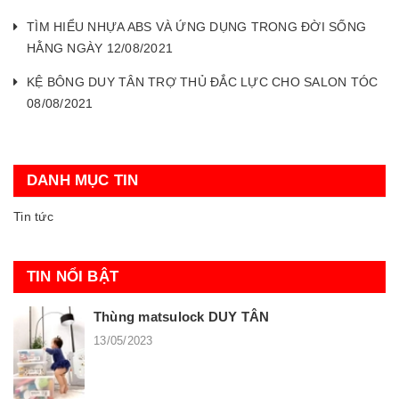
TÌM HIỂU NHỰA ABS VÀ ỨNG DỤNG TRONG ĐỜI SỐNG
HẰNG NGÀY 12/08/2021
KỆ BÔNG DUY TÂN TRỢ THỦ ĐẮC LỰC CHO SALON TÓC
08/08/2021
DANH MỤC TIN
Tin tức
TIN NỔI BẬT
Thùng matsulock DUY TÂN
13/05/2023