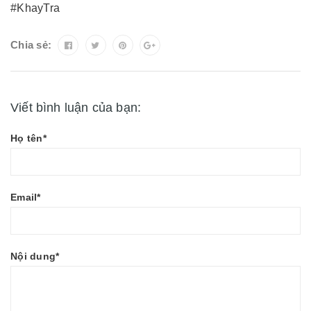
#KhayTra
Chia sẻ:
Viết bình luận của bạn:
Họ tên*
Email*
Nội dung*