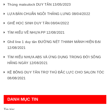
Thùng matsulock DUY TÂN 13/05/2023
LỰA BÀN CHUẨN NGỒI THẲNG LƯNG 08/04/2022
GHẾ HỌC SINH DUY TÂN 08/04/2022
TÌM HIỂU VỀ NHỰA PP 12/08/2021
Ghế line 1 duy tân ĐƯỜNG NÉT THANH MẢNH HIỆN ĐẠI
12/08/2021
TÌM HIỂU NHỰA ABS VÀ ỨNG DỤNG TRONG ĐỜI SỐNG
HẰNG NGÀY 12/08/2021
KỆ BÔNG DUY TÂN TRỢ THỦ ĐẮC LỰC CHO SALON TÓC
08/08/2021
DANH MỤC TIN
Tin tức