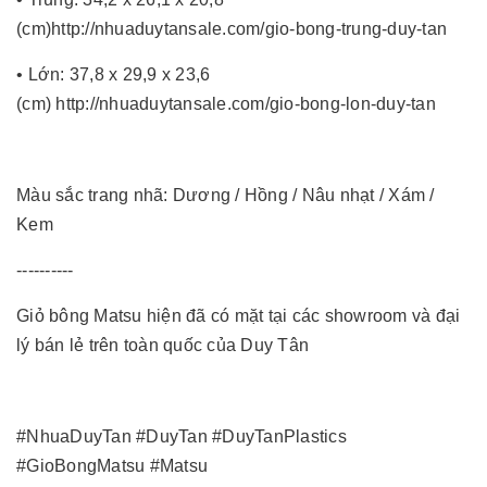
(cm)
http://nhuaduytansale.com/gio-bong-trung-duy-tan
• Lớn: 37,8 x 29,9 x 23,6
(cm)
http://nhuaduytansale.com/gio-bong-lon-duy-tan
Màu sắc trang nhã: Dương / Hồng / Nâu nhạt / Xám /
Kem
----------
Giỏ bông Matsu hiện đã có mặt tại các showroom và đại
lý bán lẻ trên toàn quốc của Duy Tân
#NhuaDuyTan #DuyTan #DuyTanPlastics
#GioBongMatsu #Matsu