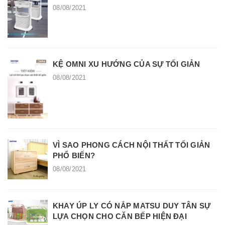
08/08/2021
KỆ OMNI XU HƯỚNG CỦA SỰ TỐI GIẢN
08/08/2021
VÌ SAO PHONG CÁCH NỘI THẤT TỐI GIẢN
PHỔ BIẾN?
08/08/2021
KHAY ÚP LY CÓ NẮP MATSU DUY TÂN SỰ
LỰA CHỌN CHO CĂN BẾP HIỆN ĐẠI