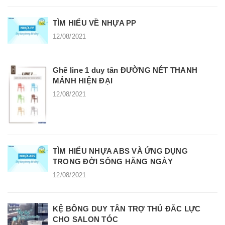
TÌM HIỂU VỀ NHỰA PP
12/08/2021
Ghế line 1 duy tân ĐƯỜNG NÉT THANH
MẢNH HIỆN ĐẠI
12/08/2021
TÌM HIỂU NHỰA ABS VÀ ỨNG DỤNG
TRONG ĐỜI SỐNG HẰNG NGÀY
12/08/2021
KỆ BÔNG DUY TÂN TRỢ THỦ ĐẮC LỰC
CHO SALON TÓC