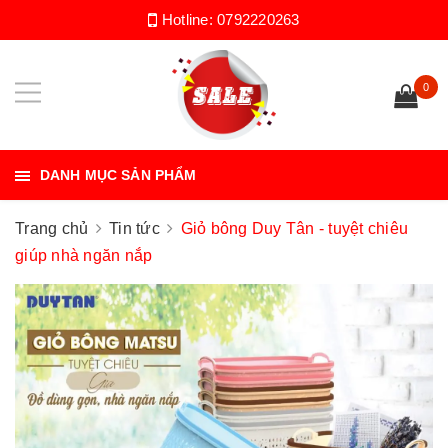
Hotline:
0792220263
0
DANH MỤC SẢN PHẨM
Trang chủ
Tin tức
Giỏ bông Duy Tân - tuyệt chiêu
giúp nhà ngăn nắp