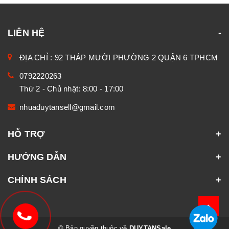
LIÊN HỆ
ĐỊA CHỈ : 92 THÁP MƯỜI PHƯỜNG 2 QUẬN 6 TPHCM
0792220263
Thứ 2 - Chủ nhật: 8:00 - 17:00
nhuaduytansell@gmail.com
HỖ TRỢ
HƯỚNG DẪN
CHÍNH SÁCH
© Bản quyền thuộc về
DUYTANSale