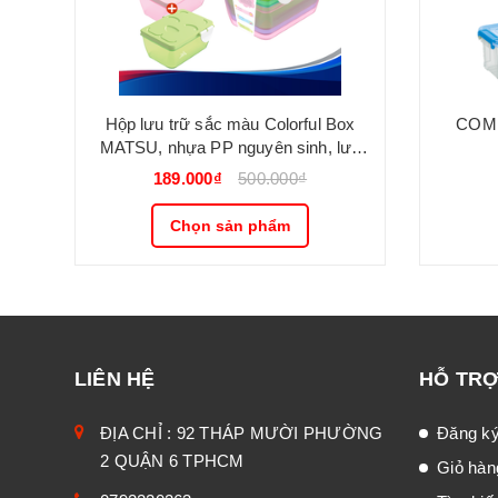
Hộp lưu trữ sắc màu Colorful Box
COMB
MATSU, nhựa PP nguyên sinh, lưu
trữ đa năng cho gia đình, trẻ nhỏ DUY
189.000₫
500.000₫
TÂN
Chọn sản phẩm
LIÊN HỆ
HỖ TR
ĐỊA CHỈ : 92 THÁP MƯỜI PHƯỜNG
Đăng k
2 QUẬN 6 TPHCM
Giỏ hàn