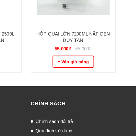
 2500L
HỘP QUAI LỚN 7200ML NẮP ĐEN
ÂN
DUY TÂN
55.000₫
65.000₫
+ Vào giỏ hàng
CHÍNH SÁCH
Chính sách đổi trả
Quy định sử dụng