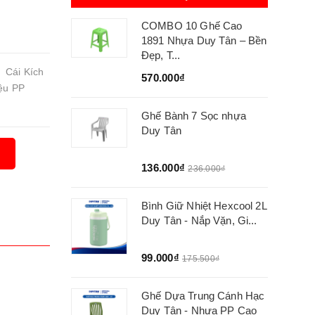
COMBO 10 Ghế Cao
1891 Nhựa Duy Tân – Bền
Đẹp, T...
Cái Kích
570.000₫
ệu PP
Ghế Bành 7 Sọc nhựa
Duy Tân
136.000₫
236.000₫
Bình Giữ Nhiệt Hexcool 2L
Duy Tân - Nắp Vặn, Gi...
99.000₫
175.500₫
Ghế Dựa Trung Cánh Hạc
Duy Tân - Nhựa PP Cao