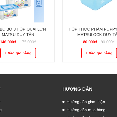
O BỘ 3 HỘP QUAI LỚN
HỘP THỰC PHẨM PUPPY
MATSU DUY TÂN
MATSULOCK DUY T
146.000₫
175.000₫
80.000₫
90.000₫
+ Vào giỏ hàng
+ Vào giỏ hàng
Ợ
HƯỚNG DẪN
ý
Hướng dẫn giao nhận
g
Hướng dẫn mua hàng