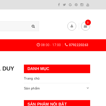
0
08:00 - 17:00
0792220263
L DUY
DANH MỤC
Trang chủ
Sản phẩm
SẢN PHẨM NỔI BẬT