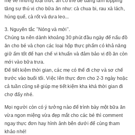
mẹ về những loại thức ăn có thể dễ dàng làm topping
tăng sự thú vị cho bữa ăn như: cà chua bi, rau xà lách,
húng quế, cà rốt và dưa leo...
3. Nguyên tắc "Nóng và mới".
Chúng ta nên dành khoảng 30 phút đầu ngày để nấu đồ
ăn cho bé và chọn các loại hộp thực phẩm có khả năng
giữ ấm tốt để hạn chế vi khuẩn và đảm bảo vị đồ ăn còn
mới vào bữa trưa.
Để tiết kiệm thời gian, các mẹ có thể đi chợ và sơ chế
trước vào buổi tối. Việc lên thực đơn cho 2-3 ngày hoặc
cả tuần cũng sẽ giúp mẹ tiết kiệm kha khá thời gian đi
chợ đấy nhé.
Mọi người còn có ý tưởng nào để trình bày một bữa ăn
vừa ngon miệng vừa đẹp mắt cho các bé thì comment
ngay thực đơn hay hình ảnh bên dưới để cùng tham
khảo nhé!