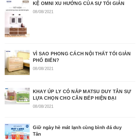
KỆ OMNI XU HƯỚNG CỦA SỰ TỐI GIẢN
08/08/2021
VÌ SAO PHONG CÁCH NỘI THẤT TỐI GIẢN
PHỔ BIẾN?
08/08/2021
KHAY ÚP LY CÓ NẮP MATSU DUY TÂN SỰ
LỰA CHỌN CHO CĂN BẾP HIỆN ĐẠI
08/08/2021
Giữ ngày hè mát lạnh cùng bình đá duy
Tân