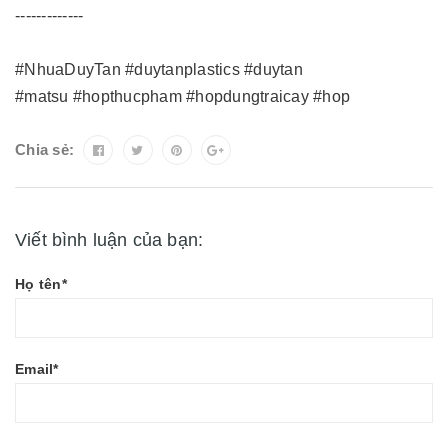
-------------
#NhuaDuyTan #duytanplastics #duytan
#matsu #hopthucpham #hopdungtraicay #hop
Chia sẻ:
Viết bình luận của bạn:
Họ tên*
Email*