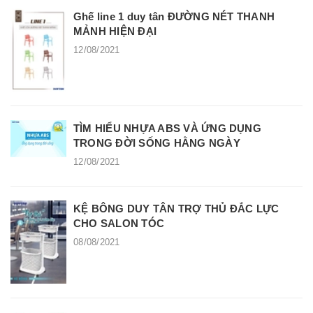
Ghế line 1 duy tân ĐƯỜNG NÉT THANH
MẢNH HIỆN ĐẠI
12/08/2021
TÌM HIỂU NHỰA ABS VÀ ỨNG DỤNG
TRONG ĐỜI SỐNG HẰNG NGÀY
12/08/2021
KỆ BÔNG DUY TÂN TRỢ THỦ ĐẮC LỰC
CHO SALON TÓC
08/08/2021