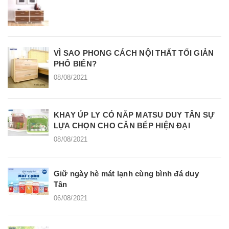
VÌ SAO PHONG CÁCH NỘI THẤT TỐI GIẢN
PHỔ BIẾN?
08/08/2021
KHAY ÚP LY CÓ NẮP MATSU DUY TÂN SỰ
LỰA CHỌN CHO CĂN BẾP HIỆN ĐẠI
08/08/2021
Giữ ngày hè mát lạnh cùng bình đá duy
Tân
06/08/2021