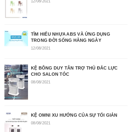
12/08/2021
TÌM HIỂU NHỰA ABS VÀ ỨNG DỤNG
TRONG ĐỜI SỐNG HẰNG NGÀY
12/08/2021
KỆ BÔNG DUY TÂN TRỢ THỦ ĐẮC LỰC
CHO SALON TÓC
08/08/2021
KỆ OMNI XU HƯỚNG CỦA SỰ TỐI GIẢN
08/08/2021