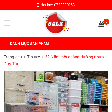
Hotline:
0792220263
0
DANH MỤC SẢN PHẨM
Trang chủ
Tin tức
32 Năm một chặng đường nhựa
Duy Tân