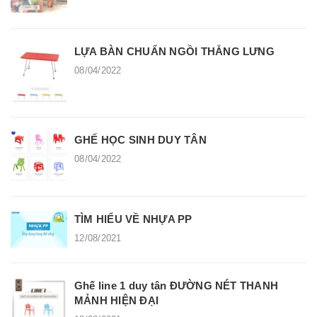
LỰA BÀN CHUẨN NGỒI THẲNG LƯNG
08/04/2022
GHẾ HỌC SINH DUY TÂN
08/04/2022
TÌM HIỂU VỀ NHỰA PP
12/08/2021
Ghế line 1 duy tân ĐƯỜNG NÉT THANH
MẢNH HIỆN ĐẠI