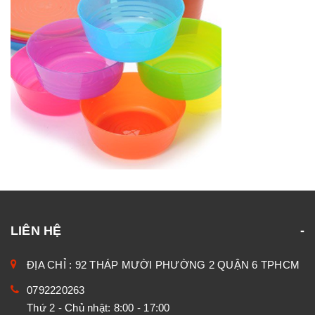
LIÊN HỆ
ĐỊA CHỈ : 92 THÁP MƯỜI PHƯỜNG 2 QUẬN 6 TPHCM
0792220263
Thứ 2 - Chủ nhật: 8:00 - 17:00