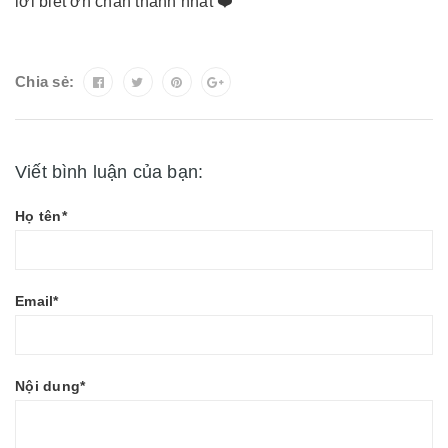
lời biết ơn chân thành nhất ❤️
Chia sẻ:
Viết bình luận của bạn:
Họ tên*
Email*
Nội dung*